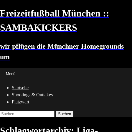
Zum
Freizeitfußball München ::
Inhalt
springen
SAMBAKICKERS
wir pflügen die Münchner Homegrounds
um
Menü
Startseite
Shootings & Outtakes
Platzwart
Suchen
nach:
Schlagwortarchiv: Liga-