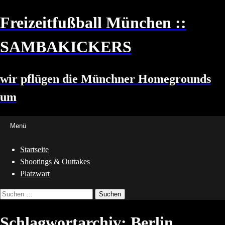
Zum
Freizeitfußball München ::
Inhalt
springen
SAMBAKICKERS
wir pflügen die Münchner Homegrounds
um
Menü
Startseite
Shootings & Outtakes
Platzwart
Suchen
nach:
Schlagwortarchiv: Berlin